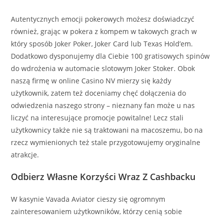
Autentycznych emocji pokerowych możesz doświadczyć
również, grając w pokera z kompem w takowych grach w
który sposób Joker Poker, Joker Card lub Texas Hold’em.
Dodatkowo dysponujemy dla Ciebie 100 gratisowych spinów
do wdrożenia w automacie slotowym Joker Stoker. Obok
naszą firmę w online Casino NV mierzy się każdy
użytkownik, zatem też doceniamy chęć dołączenia do
odwiedzenia naszego strony – nieznany fan może u nas
liczyć na interesujące promocje powitalne! Lecz stali
użytkownicy także nie są traktowani na macoszemu, bo na
rzecz wymienionych też stale przygotowujemy oryginalne
atrakcje.
Odbierz Własne Korzyści Wraz Z Cashbacku
W kasynie Vavada Aviator cieszy się ogromnym
zainteresowaniem użytkowników, którzy cenią sobie