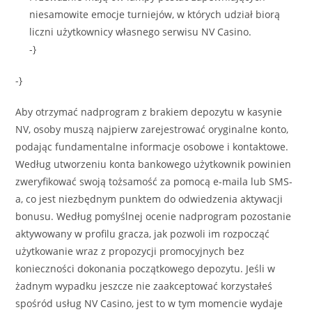
niesamowite emocje turniejów, w których udział biorą
liczni użytkownicy własnego serwisu NV Casino.
-}
-}
Aby otrzymać nadprogram z brakiem depozytu w kasynie
NV, osoby muszą najpierw zarejestrować oryginalne konto,
podając fundamentalne informacje osobowe i kontaktowe.
Według utworzeniu konta bankowego użytkownik powinien
zweryfikować swoją tożsamość za pomocą e-maila lub SMS-
a, co jest niezbędnym punktem do odwiedzenia aktywacji
bonusu. Według pomyślnej ocenie nadprogram pozostanie
aktywowany w profilu gracza, jak pozwoli im rozpocząć
użytkowanie wraz z propozycji promocyjnych bez
konieczności dokonania początkowego depozytu. Jeśli w
żadnym wypadku jeszcze nie zaakceptować korzystałeś
spośród usług NV Casino, jest to w tym momencie wydaje