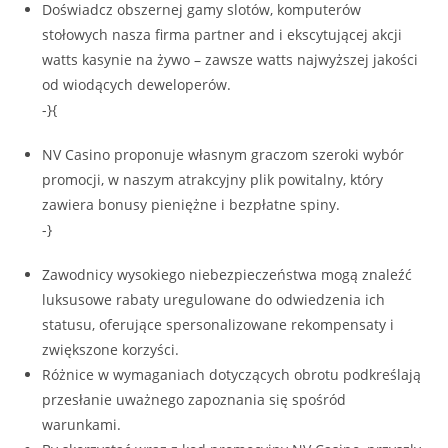
Doświadcz obszernej gamy slotów, komputerów
stołowych nasza firma partner and i ekscytującej akcji
watts kasynie na żywo – zawsze watts najwyższej jakości
od wiodących deweloperów.
-}{
NV Casino proponuje własnym graczom szeroki wybór
promocji, w naszym atrakcyjny plik powitalny, który
zawiera bonusy pieniężne i bezpłatne spiny.
-}
Zawodnicy wysokiego niebezpieczeństwa mogą znaleźć
luksusowe rabaty uregulowane do odwiedzenia ich
statusu, oferujące spersonalizowane rekompensaty i
zwiększone korzyści.
Różnice w wymaganiach dotyczących obrotu podkreślają
przesłanie uważnego zapoznania się spośród
warunkami.