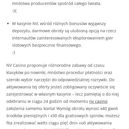
mnóstwa producentów spośród całego świata.
-}{
W kasynie NV, wśród różnych bonusów wyjąwszy
depozytu, darmowe obroty są ulubioną opcją na rzecz
internautów zainteresowanych eksplorowaniem gier
slotowych bezpiecznie finansowego.
-}
NV Casino proponuje różnorodne zabawy od czasu
klasyków po nowinki, mnóstwo procedur płatności oraz
szeroki wybór narzędzi do odpowiedzialnej rozrywki. Do
aktywowania tej oferty jesteś zobligowany oczywiście się
zarejestrować w własnym kasynie – lecz pamiętaj o do niej
odebraniu w ciągu 24 godzin od momentu
nv casino
założenia samemu konta! Wymóg obrotu wynosi x40 gwoli
środków pieniężnych i x30 dla gratisowych spinów, możesz
fita zrealizować watts ciągu pięć dni» «od aktywowania