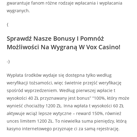
gwarantuje fanom różne rodzaje wpłacania i wypłacania
wygranych.
{
Sprawdź Nasze Bonusy I Pomnóż
Możliwości Na Wygraną W Vox Casino!
-}
Wypłata środków wydaje się dostępna tylko według
weryfikacji tożsamości, więc świetnie przejść weryfikację
spośród wyprzedzeniem. Według pierwszej wpłacie t
wysokości 40 ZŁ przyznawany jest bonus” “100%, który może
wynieść chociażby 1200 ZŁ. Inna wpłata t wysokości 60 ZŁ
aktywuje wciąż lepsze wytyczne – reward 150%, również
unces limitem 1200 ZŁ. To niewielka suma pieniędzy, którą
kasyno internetowego przyznaje ci za samą rejestrację.