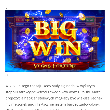
{
-}
W 2025 r. tego rodzaju kody stały się nadal w wyższym
stopniu atrakcyjne wśród zawodników wraz z Polski. Może
propozycja habgier stołowych mogłaby być większa, jednak
my małżonek and i faktycznie jestem bardzo zadowolony.