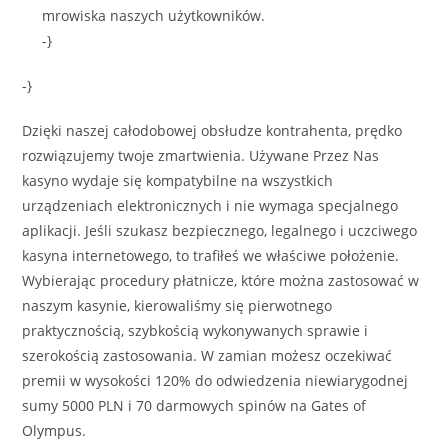
mrowiska naszych użytkowników.
-}
-}
Dzięki naszej całodobowej obsłudze kontrahenta, prędko
rozwiązujemy twoje zmartwienia. Używane Przez Nas
kasyno wydaje się kompatybilne na wszystkich
urządzeniach elektronicznych i nie wymaga specjalnego
aplikacji. Jeśli szukasz bezpiecznego, legalnego i uczciwego
kasyna internetowego, to trafiłeś we właściwe położenie.
Wybierając procedury płatnicze, które można zastosować w
naszym kasynie, kierowaliśmy się pierwotnego
praktycznością, szybkością wykonywanych sprawie i
szerokością zastosowania. W zamian możesz oczekiwać
premii w wysokości 120% do odwiedzenia niewiarygodnej
sumy 5000 PLN i 70 darmowych spinów na Gates of
Olympus.