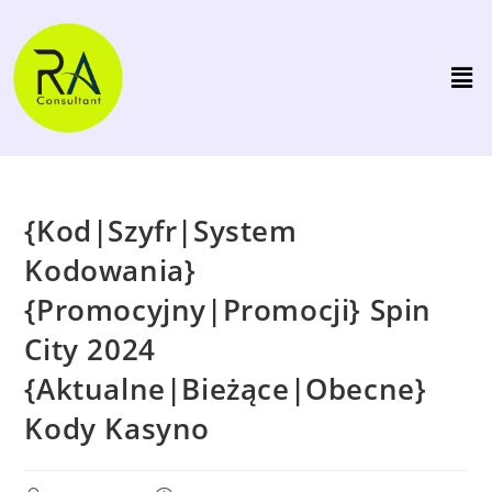
{Kod|Szyfr|System
Kodowania}
{Promocyjny|Promocji} Spin
City 2024
{Aktualne|Bieżące|Obecne}
Kody Kasyno