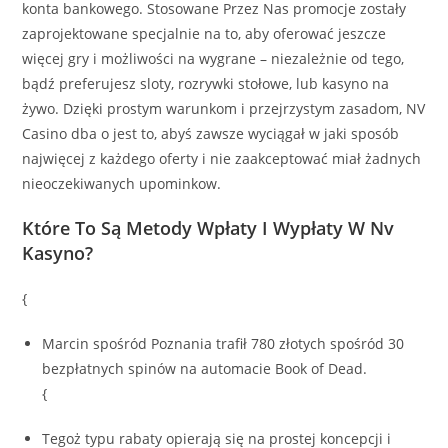
konta bankowego. Stosowane Przez Nas promocje zostały
zaprojektowane specjalnie na to, aby oferować jeszcze
więcej gry i możliwości na wygrane – niezależnie od tego,
bądź preferujesz sloty, rozrywki stołowe, lub kasyno na
żywo. Dzięki prostym warunkom i przejrzystym zasadom, NV
Casino dba o jest to, abyś zawsze wyciągał w jaki sposób
najwięcej z każdego oferty i nie zaakceptować miał żadnych
nieoczekiwanych upominkow.
Które To Są Metody Wpłaty I Wypłaty W Nv
Kasyno?
{
Marcin spośród Poznania trafił 780 złotych spośród 30
bezpłatnych spinów na automacie Book of Dead.
{
Tegoż typu rabaty opierają się na prostej koncepcji i