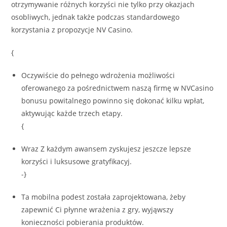
otrzymywanie różnych korzyści nie tylko przy okazjach
osobliwych, jednak także podczas standardowego
korzystania z propozycje NV Casino.
{
Oczywiście do pełnego wdrożenia możliwości
oferowanego za pośrednictwem naszą firmę w NVCasino
bonusu powitalnego powinno się dokonać kilku wpłat,
aktywując każde trzech etapy.
{
Wraz Z każdym awansem zyskujesz jeszcze lepsze
korzyści i luksusowe gratyfikacyj.
-}
Ta mobilna podest została zaprojektowana, żeby
zapewnić Ci płynne wrażenia z gry, wyjąwszy
konieczności pobierania produktów.