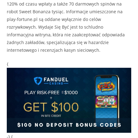
120% od czasu wpłaty a także 70 darmowych spinów na
robot Sweet Bonanza tysiąc. Informacje umieszczone na
play-fortune.pl są oddane wyłącznie do celów
rozrywkowych. Wydaje Się Być jest to schludno
informacyjna witryna, która nie zaakceptować odpowiada
żadnych zakładów, specjalizująca się w hazardzie
internetowego i recenzjach kasyn sieciowych.
{
-} {