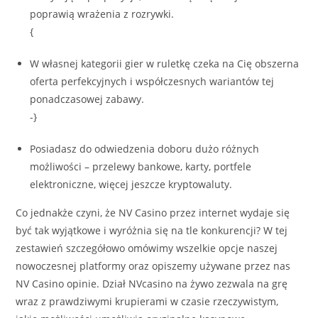
poprawią wrażenia z rozrywki.
{
W własnej kategorii gier w ruletkę czeka na Cię obszerna
oferta perfekcyjnych i współczesnych wariantów tej
ponadczasowej zabawy.
-}
Posiadasz do odwiedzenia doboru dużo różnych
możliwości – przelewy bankowe, karty, portfele
elektroniczne, więcej jeszcze kryptowaluty.
Co jednakże czyni, że NV Casino przez internet wydaje się
być tak wyjątkowe i wyróżnia się na tle konkurencji? W tej
zestawień szczegółowo omówimy wszelkie opcje naszej
nowoczesnej platformy oraz opiszemy używane przez nas
NV Casino opinie. Dział NVcasino na żywo zezwala na grę
wraz z prawdziwymi krupierami w czasie rzeczywistym,