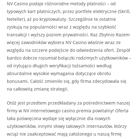
NV Casino podaje różnorodne metody płatności – od
typowych kart płatniczych, przez portfele elektryczne (Skrill,
Neteller), aż po kryptowaluty. Szczególnie te ostatnie
zyskują na popularności wraz z względu na szybkość
transakcji i wyższy poziom prywatności. Raz Zbytnio Razem
więcej zawodników wybiera NV Casino właśnie wraz ze
względu na szczere podejście do odwiedzenia ofert. Zespół
bardzo dobrze rozumiał bolączki rodzimych użytkowników –
od irytująco długich weryfikacji tożsamości według
absurdalnie wysokie wymagania dotyczące obrotu
bonusami. Całość zmieniło się, gdy firma zdecydowała się
na całkowitą zmianę strategii.
Otóż jest przedtem przedkładany za pośrednictwem naszej
firmy w NV internetowego casino premia powitalny! Oferta
taka poświęcona wydaje się wyłącznie dla nowych
użytkowników, innymi słowy takowych internautów, którzy
wciąż nie zaakceptować mają założonego u naszą firmę