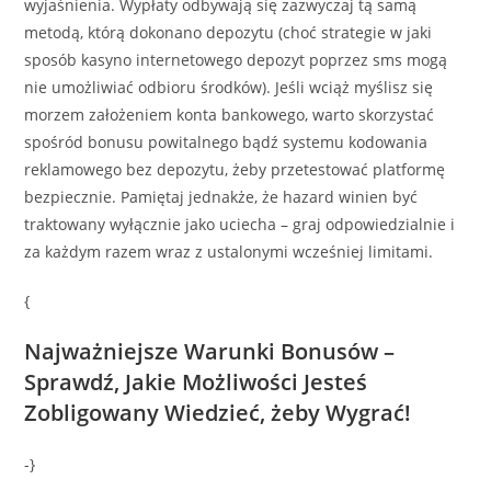
wyjaśnienia. Wypłaty odbywają się zazwyczaj tą samą
metodą, którą dokonano depozytu (choć strategie w jaki
sposób kasyno internetowego depozyt poprzez sms mogą
nie umożliwiać odbioru środków). Jeśli wciąż myślisz się
morzem założeniem konta bankowego, warto skorzystać
spośród bonusu powitalnego bądź systemu kodowania
reklamowego bez depozytu, żeby przetestować platformę
bezpiecznie. Pamiętaj jednakże, że hazard winien być
traktowany wyłącznie jako uciecha – graj odpowiedzialnie i
za każdym razem wraz z ustalonymi wcześniej limitami.
{
Najważniejsze Warunki Bonusów –
Sprawdź, Jakie Możliwości Jesteś
Zobligowany Wiedzieć, żeby Wygrać!
-}