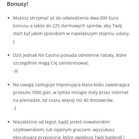
Bonusy!
Możesz otrzymać aż do odwiedzenia dwa.000 Euro
bonusu a także do 225 darmowych spinów, aby Twój
start był jakim sposobem w największym stopniu udany.
{
Dziś jednak NV Casino posiada odmienne rabaty, które
szczególnie mogą Cię zainteresować.
-}{
Na uwagę zasługuje imponująca klasa kodu zawierająca
przeszło 7000 gier, w tymże mnogie sloty przez internet
na pieniadze, od czasu więcej niż 40 dostawców.
-}
Niezależnie od tegoż, bądź jesteś nowatorskim
użytkownikiem, lub lojalnym graczem, wyszukasz
ekscytujące propozycje, które zwiększą Twój bankroll i