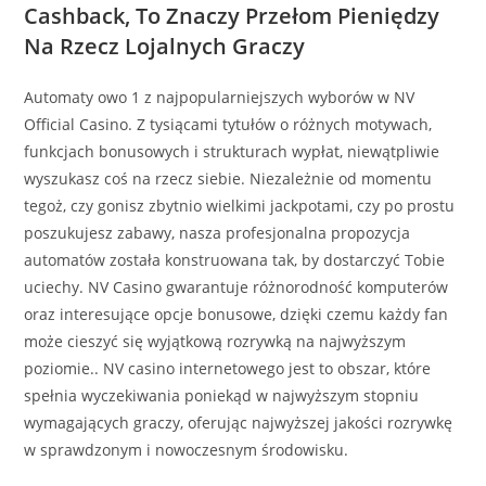
Cashback, To Znaczy Przełom Pieniędzy
Na Rzecz Lojalnych Graczy
Automaty owo 1 z najpopularniejszych wyborów w NV
Official Casino. Z tysiącami tytułów o różnych motywach,
funkcjach bonusowych i strukturach wypłat, niewątpliwie
wyszukasz coś na rzecz siebie. Niezależnie od momentu
tegoż, czy gonisz zbytnio wielkimi jackpotami, czy po prostu
poszukujesz zabawy, nasza profesjonalna propozycja
automatów została konstruowana tak, by dostarczyć Tobie
uciechy. NV Casino gwarantuje różnorodność komputerów
oraz interesujące opcje bonusowe, dzięki czemu każdy fan
może cieszyć się wyjątkową rozrywką na najwyższym
poziomie.. NV casino internetowego jest to obszar, które
spełnia wyczekiwania poniekąd w najwyższym stopniu
wymagających graczy, oferując najwyższej jakości rozrywkę
w sprawdzonym i nowoczesnym środowisku.