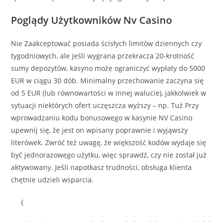
Poglądy Użytkowników Nv Casino
Nie Zaakceptować posiada ścisłych limitów dziennych czy
tygodniowych, ale jeśli wygrana przekracza 20-krotność
sumy depozytów, kasyno może ograniczyć wypłaty do 5000
EUR w ciągu 30 dób. Minimalny przechowanie zaczyna się
od 5 EUR (lub równowartości w innej walucie), jakkolwiek w
sytuacji niektórych ofert uczęszcza wyższy – np. Tuż Przy
wprowadzaniu kodu bonusowego w kasynie NV Casino
upewnij się, że jest on wpisany poprawnie i wyjąwszy
literówek. Zwróć też uwagę, że większość kodów wydaje się
być jednorazowego użytku, więc sprawdź, czy nie został już
aktywowany. Jeśli napotkasz trudności, obsługa klienta
chętnie udzieli wsparcia.
{