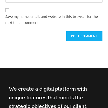
Save my name, email, and website in this browser for the
next time I comment.
We create a digital platform with
unique features that meets the
strategic objectives of our client.