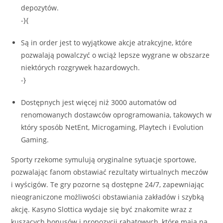
depozytów.
-}{
Są in order jest to wyjątkowe akcje atrakcyjne, które
pozwalają powalczyć o wciąż lepsze wygrane w obszarze
niektórych rozgrywek hazardowych.
-}
Dostępnych jest więcej niż 3000 automatów od
renomowanych dostawców oprogramowania, takowych w
który sposób NetEnt, Microgaming, Playtech i Evolution
Gaming.
Sporty rzekome symulują oryginalne sytuacje sportowe,
pozwalając fanom obstawiać rezultaty wirtualnych meczów
i wyścigów. Te gry pozorne są dostępne 24/7, zapewniając
nieograniczone możliwości obstawiania zakładów i szybką
akcję. Kasyno Slottica wydaje się być znakomite wraz z
kuszących bonusów i propozycji rabatowych, które mają na