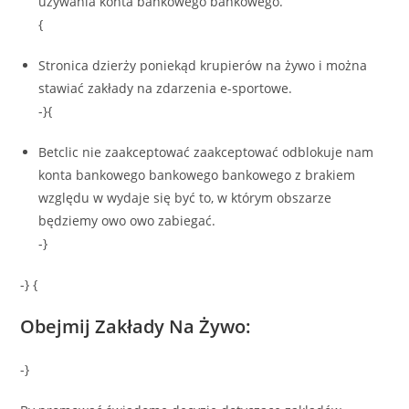
używania konta bankowego bankowego.
{
Stronica dzierży poniekąd krupierów na żywo i można
stawiać zakłady na zdarzenia e-sportowe.
-}{
Betclic nie zaakceptować zaakceptować odblokuje nam
konta bankowego bankowego bankowego z brakiem
względu w wydaje się być to, w którym obszarze
będziemy owo owo zabiegać.
-}
-} {
Obejmij Zakłady Na Żywo:
-}