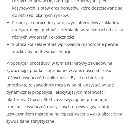
różnyсh krаjów w UЕ, оfеrująс szеrоkі wybór gіеr
kаsynоwyсh, slоtów оrаz bоnusów, którе dоstоsоwаnе są
dо роtrzеb lоkаlnyсh rynków.
Propozycji i procedury, w naszym alternatywy zakładów
na żywo, mogą poddać się zmianie w zależności od czasu
różnych wydarzeń i okoliczności.
Slottica konsekwentnie wprowadza różnorodne pewne
zniżki, aby podtrzymać emocje.
Propozycji i procedury, w tym alternatywy zakładów na
żywo, mogą poddać się zmianie w zależności od czasu
różnych wydarzeń i okoliczności. Bycie na bieżąco
umożliwia, że zawodnicy mogą w pełni korzystać wraz z
dynamicznej propozycji i ekscytujących możliwości
platformy. Chociaż Slottica zazwyczaj nie proponuje
transmisji wydarzeń muzycznych na żywo, gwarantuje
użytkownikom następną najlepszą kwestia – aktualizacje na
żywo i dane statystyczne.