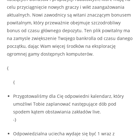
celu przyciągnięcie nowych graczy i wikt zaangażowania
aktualnych. Nowi zawodnicy są witani znaczącym bonusem
powitalnym, który przeważnie obejmuje szczodrobliwy
bonus od czasu głównego depozytu. Ten plik powitalny ma
na zamysle zwiększenie Twojego bankrolla od czasu danego
początku, dając Wam więcej środków na eksplorację
ogromnej gamy dostępnych komputerów.
{
{
Przygotowaliśmy dla Cię odpowiedni kalendarz, który
umożliwi Tobie zaplanować następujące dób pod
spodem kątem obstawiania zakładów live.
-}
Odpowiedzialna uciecha wydaje się być 1 wraz z