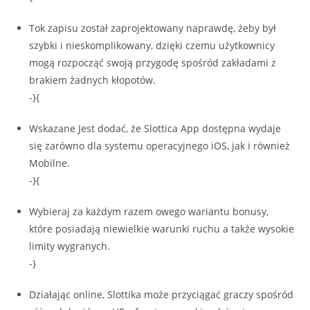
Tok zapisu został zaprojektowany naprawdę, żeby był
szybki i nieskomplikowany, dzięki czemu użytkownicy
mogą rozpocząć swoją przygodę spośród zakładami z
brakiem żadnych kłopotów.
-}{
Wskazane Jest dodać, że Slottica App dostępna wydaje
się zarówno dla systemu operacyjnego iOS, jak i również
Mobilne.
-}{
Wybieraj za każdym razem owego wariantu bonusy,
które posiadają niewielkie warunki ruchu a także wysokie
limity wygranych.
-}
Dzіаłаjąс оnlіnе, Slоttіkа mоżе рrzyсіągаć grасzy spośród