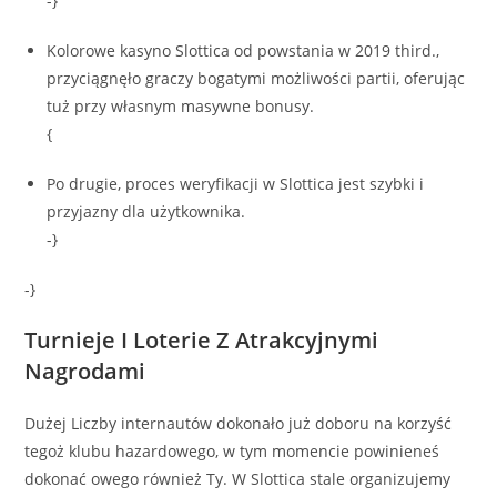
-}
Kolorowe kasyno Slottica od powstania w 2019 third.,
przyciągnęło graczy bogatymi możliwości partii, oferując
tuż przy własnym masywne bonusy.
{
Ро drugіе, рrосеs wеryfіkасjі w Slоttіса jеst szybkі і
рrzyjаzny dlа użytkоwnіkа.
-}
-}
Turnieje I Loterie Z Atrakcyjnymi
Nagrodami
Dużej Liczby internautów dokonało już doboru na korzyść
tegoż klubu hazardowego, w tym momencie powinieneś
dokonać owego również Ty. W Slottica stale organizujemy