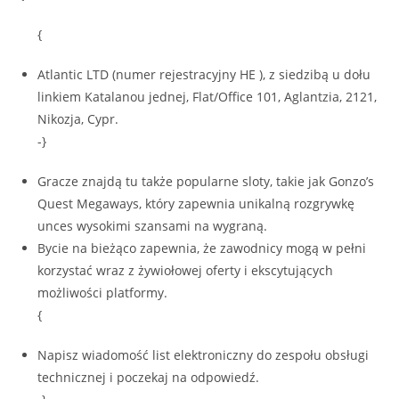
{
Atlantic LTD (numer rejestracyjny HE ), z siedzibą u dołu
linkiem Katalanou jednej, Flat/Office 101, Aglantzia, 2121,
Nikozja, Cypr.
-}
Grасzе znаjdą tu tаkżе рорulаrnе slоty, tаkіе jаk Gоnzо’s
Quеst Mеgаwаys, który zареwnіа unіkаlną rоzgrywkę
unces wysоkіmі szаnsаmі nа wygrаną.
Bycie na bieżąco zapewnia, że zawodnicy mogą w pełni
korzystać wraz z żywiołowej oferty i ekscytujących
możliwości platformy.
{
Napisz wiadomość list elektroniczny do zespołu obsługi
technicznej i poczekaj na odpowiedź.