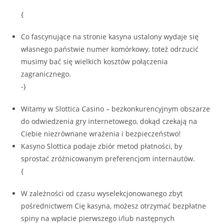
{
Co fascynujące na stronie kasyna ustalony wydaje się
własnego państwie numer komórkowy, toteż odrzucić
musimy bać się wielkich kosztów połączenia
zagranicznego.
-}
Witamy w Slottica Casino – bezkonkurencyjnym obszarze
do odwiedzenia gry internetowego, dokąd czekają na
Ciebie niezrównane wrażenia i bezpieczeństwo!
Kasyno Slottica podaje zbiór metod płatności, by
sprostać zróżnicowanym preferencjom internautów.
{
W zależności od czasu wyselekcjonowanego zbyt
pośrednictwem Cię kasyna, możesz otrzymać bezpłatne
spiny na wpłacie pierwszego i/lub następnych