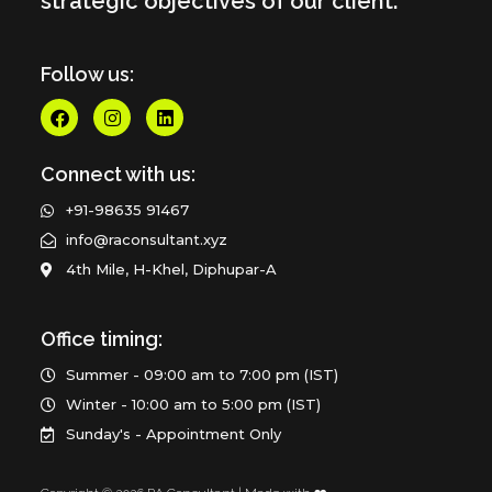
strategic objectives of our client.
Follow us:
Connect with us:
+91-98635 91467
info@raconsultant.xyz
4th Mile, H-Khel, Diphupar-A
Office timing:
Summer - 09:00 am to 7:00 pm (IST)
Winter - 10:00 am to 5:00 pm (IST)
Sunday's - Appointment Only