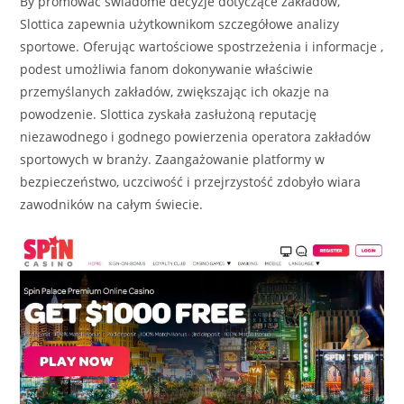
By promować świadome decyzje dotyczące zakładów,
Slottica zapewnia użytkownikom szczegółowe analizy
sportowe. Oferując wartościowe spostrzeżenia i informacje ,
podest umożliwia fanom dokonywanie właściwie
przemyślanych zakładów, zwiększając ich okazje na
powodzenie. Slottica zyskała zasłużoną reputację
niezawodnego i godnego powierzenia operatora zakładów
sportowych w branży. Zaangażowanie platformy w
bezpieczeństwo, uczciwość i przejrzystość zdobyło wiara
zawodników na całym świecie.