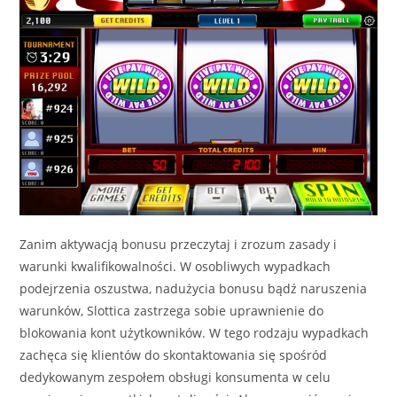
Zanim aktywacją bonusu przeczytaj i zrozum zasady i
warunki kwalifikowalności. W osobliwych wypadkach
podejrzenia oszustwa, nadużycia bonusu bądź naruszenia
warunków, Slottica zastrzega sobie uprawnienie do
blokowania kont użytkowników. W tego rodzaju wypadkach
zachęca się klientów do skontaktowania się spośród
dedykowanym zespołem obsługi konsumenta w celu