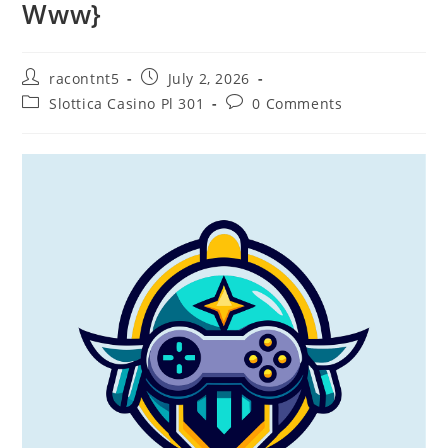
Www}
racontnt5
July 2, 2026
Slottica Casino Pl 301
0 Comments