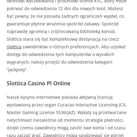
okresowi wyczekiwania i procesowi ocenie KYC, który może
potrwać do odwiedzenia 72 dni dla nowych kont. Możesz
być pewny, że nie posiada żadnych ograniczeń wypłat, co
gwarantuje płynne wrażenia spośród zabawy. Spośród
naprawdę ogromną i zróżnicowaną biblioteką konsol,
Slottica stara się być kompleksową destynacją na rzecz
slottica
zawodników o różnych preferencjach. Aby uzyskać
dostęp do odwiedzenia tych komputerów o wysokich
wygranych, należy przejść do odwiedzenia kategorii
“Jackpoty”.
Slottica Casino Pl Online
Nasze kasyno internetowe posiada aktywną licencję
wystawioną przez organ Curacao Interactive Licensing (CIL
Master Gaming License 5536/JAZ). Wpłaty są przetwarzane
natychmiast niezależnie od momentu strategie płatności,
dzięki czemu zawodnicy mogą zasilić swe konta i od czasu
razu zacząć grać. Zawodnicy mogą spodziewać się górnej