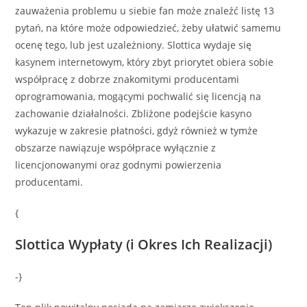
zauważenia problemu u siebie fan może znaleźć listę 13
pytań, na które może odpowiedzieć, żeby ułatwić samemu
ocenę tego, lub jest uzależniony. Slottica wydaje się
kasynem internetowym, który zbyt priorytet obiera sobie
współpracę z dobrze znakomitymi producentami
oprogramowania, mogącymi pochwalić się licencją na
zachowanie działalności. Zbliżone podejście kasyno
wykazuje w zakresie płatności, gdyż również w tymże
obszarze nawiązuje współprace wyłącznie z
licencjonowanymi oraz godnymi powierzenia
producentami.
{
Slottica Wypłaty (i Okres Ich Realizacji)
-}