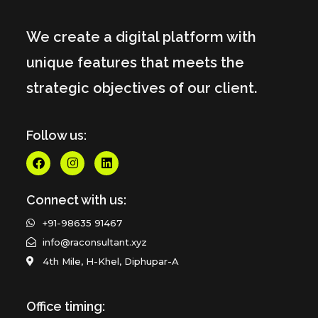
We create a digital platform with
unique features that meets the
strategic objectives of our client.
Follow us:
Connect with us:
+91-98635 91467
info@raconsultant.xyz
4th Mile, H-Khel, Diphupar-A
Office timing: