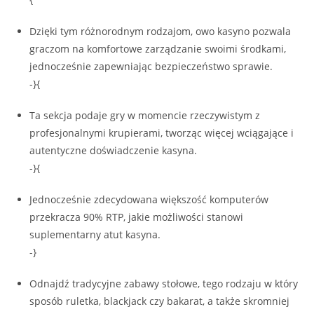
Dzięki tym różnorodnym rodzajom, owo kasyno pozwala
graczom na komfortowe zarządzanie swoimi środkami,
jednocześnie zapewniając bezpieczeństwo sprawie.
-}{
Ta sekcja podaje gry w momencie rzeczywistym z
profesjonalnymi krupierami, tworząc więcej wciągające i
autentyczne doświadczenie kasyna.
-}{
Jednocześnie zdecydowana większość komputerów
przekracza 90% RTP, jakie możliwości stanowi
suplementarny atut kasyna.
-}
Odnajdź tradycyjne zabawy stołowe, tego rodzaju w który
sposób ruletka, blackjack czy bakarat, a także skromniej