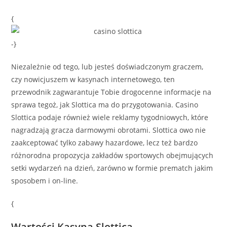
{
-}
Niezależnie od tego, lub jesteś doświadczonym graczem,
czy nowicjuszem w kasynach internetowego, ten
przewodnik zagwarantuje Tobie drogocenne informacje na
sprawa tegoż, jak Slottica ma do przygotowania. Casino
Slottica podaje również wiele reklamy tygodniowych, które
nagradzają gracza darmowymi obrotami. Slottica owo nie
zaakceptować tylko zabawy hazardowe, lecz też bardzo
różnorodna propozycja zakładów sportowych obejmujących
setki wydarzeń na dzień, zarówno w formie prematch jakim
sposobem i on-line.
{
Wartości Kasyna Slottica