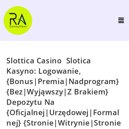
Slottica Casino ️ Slotica
Kasyno: Logowanie,
{Bonus|Premia|Nadprogram}
{Bez|Wyjąwszy|Z Brakiem}
Depozytu Na
{Oficjalnej|Urzędowej|Formal
nej} {Stronie|Witrynie|Stronie