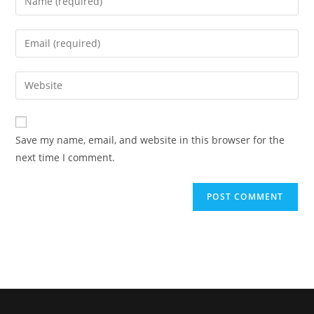
Save my name, email, and website in this browser for the
next time I comment.