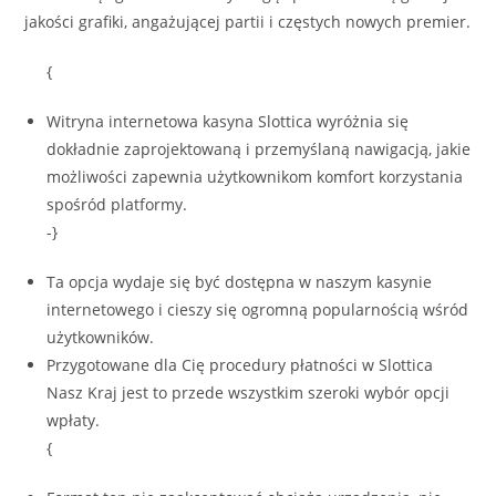
jakości grafiki, angażującej partii i częstych nowych premier.
{
Witryna internetowa kasyna Slottica wyróżnia się
dokładnie zaprojektowaną i przemyślaną nawigacją, jakie
możliwości zapewnia użytkownikom komfort korzystania
spośród platformy.
-}
Ta opcja wydaje się być dostępna w naszym kasynie
internetowego i cieszy się ogromną popularnością wśród
użytkowników.
Przygotowane dla Cię procedury płatności w Slottica
Nasz Kraj jest to przede wszystkim szeroki wybór opcji
wpłaty.
{